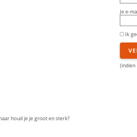
Je e-mai
Ik g
(indien
maar houd je je groot en sterk?