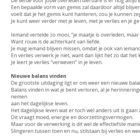
De liefde voor jouw overleden dierbare is er nog altijd 
Een bepaalde vorm van gemis zal daardoor altijd blij
voelt dat je het gemis kunt hanteren, zou je kunnen ze
Je kunt weer verder met je leven, met je verlies en je ge
Iemand vertelde zo mooi, “je maatje is overleden, maar ju
Want rouw is de achterkant van liefde.
Je mag iemand blijven missen, omdat je ook van ieman
En verlies verwerk je niet, want dan lijkt het zo dat het k
Je leert je verlies “verweven” in je leven.
Nieuwe balans vinden
De grootste uitdaging ligt er om weer een nieuwe balan
Balans vinden in wat je bent verloren, al je herinneri
nemen
aan het dagelijkse leven.
Het dagelijkse leven wat er toch wel anders uit is gaan 
Dit vraagt moed, energie en doorzettingsvermogen.
Maar voor de verwerking is dit wel de effectiefste mani
Slingeren tussen toen en nu, stilstaan bij verlies en we