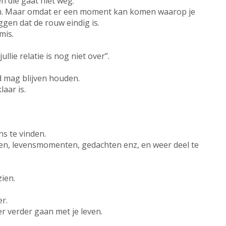
en die gaat niet weg.
ven. Maar omdat er een moment kan komen waarop je
ggen dat de rouw eindig is.
mis.
llie relatie is nog niet over”.
d mag blijven houden.
laar is.
s te vinden.
ngen, levensmomenten, gedachten enz, en weer deel te
zien.
er.
er verder gaan met je leven.