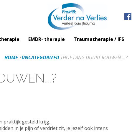
therapie
EMDR- therapie
Traumatherapie / IFS
HOME
UNCATEGORIZED
HOE LANG DUURT ROUWEN….?
OUWEN….?
 praktijk gesteld krijg.
dden in je pijn of verdriet zit, je jezelf ook intens