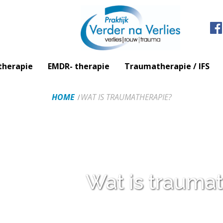
therapie
EMDR- therapie
Traumatherapie / IFS
HOME
WAT IS TRAUMATHERAPIE?
Wat is trauma